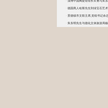
·
淄博中国陶瓷馆馆长常勇与朱东
·
德国商人哈斯先生到绿宝石艺术
·
景德镇市文联主席,党组书记余
·
朱东明先生与德化文体旅游局杨